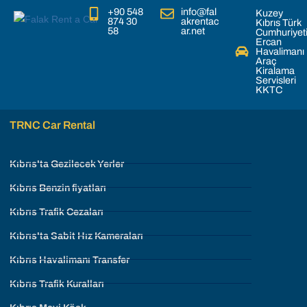
+90 548
info@fal
Kuzey
874 30
akrentac
Kıbrıs Türk
58
ar.net
Cumhuriyet
Ercan
Havalimanı
Araç
Kiralama
Servisleri
KKTC
TRNC Car Rental
Kıbrıs'ta Gezilecek Yerler
Kıbrıs Benzin fiyatları
Kıbrıs Trafik Cezaları
Kıbrıs'ta Sabit Hız Kameraları
Kıbrıs Havalimanı Transfer
Kıbrıs Trafik Kuralları