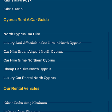
Kıbrıs Mavi Köşk
Kıbrıs Tarihi
Cyprus Rent A Car Guide
North Cyprus Car Hire
Luxury And Affordable Car Hire In North Cyprus
Car Hire Ercan Airport North Cyprus
Car Hire Girne Northern Cyprus
Cheap Car Hire North Cyprus
Luxury Car Rental North Cyprus
Our Rental Vehicles
Kıbrıs Bafra Araç Kiralama
Lefkoşa Araç Kiralama