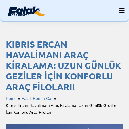
Skip
to
content
KIBRIS ERCAN
HAVALIMANI ARAÇ
KIRALAMA: UZUN GÜNLÜK
GEZILER İÇIN KONFORLU
ARAÇ FILOLARI!
Home
Falak Rent a Car
Kıbrıs Ercan Havalimanı Araç Kiralama: Uzun Günlük Geziler
İçin Konforlu Araç Filoları!