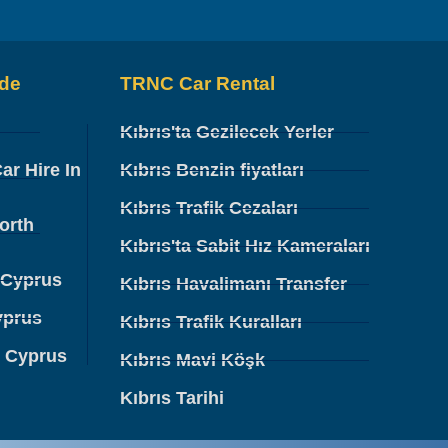
ide
TRNC Car Rental
Kıbrıs'ta Gezilecek Yerler
ar Hire In
Kıbrıs Benzin fiyatları
Kıbrıs Trafik Cezaları
orth
Kıbrıs'ta Sabit Hız Kameraları
 Cyprus
Kıbrıs Havalimanı Transfer
yprus
Kıbrıs Trafik Kuralları
h Cyprus
Kıbrıs Mavi Köşk
Kıbrıs Tarihi