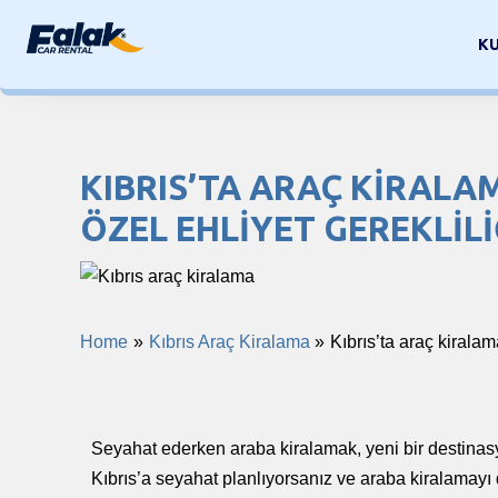
Skip
to
K
content
KIBRIS’TA ARAÇ KIRALA
ÖZEL EHLIYET GEREKLILI
Home
Kıbrıs Araç Kiralama
Kıbrıs’ta araç kiralam
Seyahat ederken araba kiralamak, yeni bir destinasyon
Kıbrıs’a seyahat planlıyorsanız ve araba kiralamayı