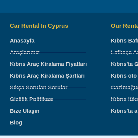
Car Rental In Cyprus
Our Renta
Anasayfa
Kıbrıs Baf
Araçlarımız
Lefkoşa A
Kıbrıs Araç Kiralama Fiyatları
Kıbrıs'ta 
Kıbrıs Araç Kiralama Şartları
Kıbrıs oto
Sıkça Sorulan Sorular
Gazimağus
Gizlilik Politikası
Kıbrıs lük
Bize Ulaşın
Kıbrıs'ta 
Blog