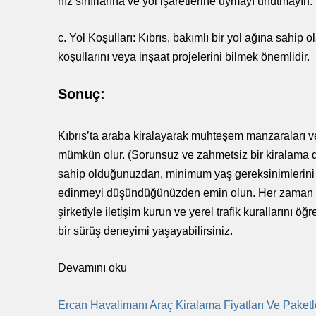
hız sınırlarına ve yol işaretlerine uymayı unutmayın.
c. Yol Koşulları: Kıbrıs, bakımlı bir yol ağına sahip 
koşullarını veya inşaat projelerini bilmek önemlidir.
Sonuç:
Kıbrıs’ta araba kiralayarak muhteşem manzaraları v
mümkün olur. (Sorunsuz ve zahmetsiz bir kiralama d
sahip olduğunuzdan, minimum yaş gereksinimlerini k
edinmeyi düşündüğünüzden emin olun. Her zaman bel
şirketiyle iletişim kurun ve yerel trafik kurallarını öğ
bir sürüş deneyimi yaşayabilirsiniz.
Devamını oku
Ercan Havalimanı Araç Kiralama Fiyatları Ve Paketle