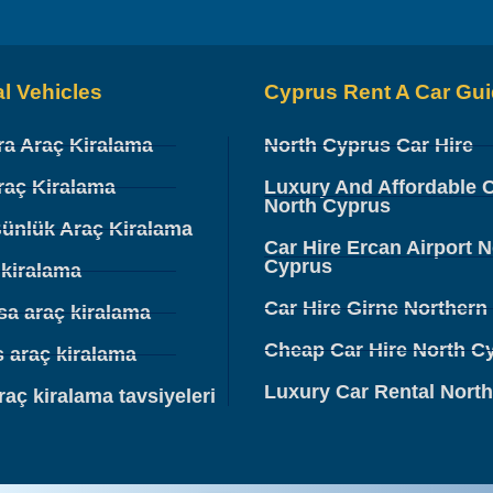
l Vehicles
Cyprus Rent A Car Gu
ra Araç Kiralama
North Cyprus Car Hire
raç Kiralama
Luxury And Affordable C
North Cyprus
Günlük Araç Kiralama
Car Hire Ercan Airport N
Cyprus
 kiralama
Car Hire Girne Northern
a araç kiralama
Cheap Car Hire North C
s araç kiralama
Luxury Car Rental Nort
araç kiralama tavsiyeleri