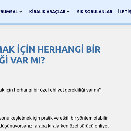
URUMSAL
KİRALIK ARAÇLAR
SIK SORULANLAR
İLETİ
MAK IÇIN HERHANGI BIR
ĞI VAR MI?
ak için herhangi bir özel ehliyet gerekliliği var mı?
u keşfetmek için pratik ve etkili bir yöntem olabilir.
 düşünüyorsanız, araba kiralarken özel sürücü ehliyeti